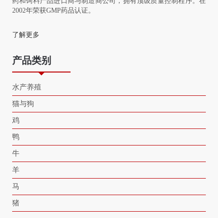
药和饲料产品进口商与制造商公司，拥有顶级质量控制程序。在
2002年荣获GMP药品认证。
了解更多
产品类别
水产养殖
猫与狗
鸡
鸭
牛
羊
马
猪